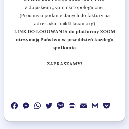
z dopiskiem „Kominki topologiczne”
(Prosimy o podanie danych do faktury na
adres:
skarbnik@jlacan.org
)
LINK DO LOGOWANIA do platformy ZOOM
otrzymają Państwo w przeddzień każdego
spotkania.
ZAPRASZAMY!
Facebook
Messenger
WhatsApp
Twitter
Message
Print
Email
Gmail
Poc