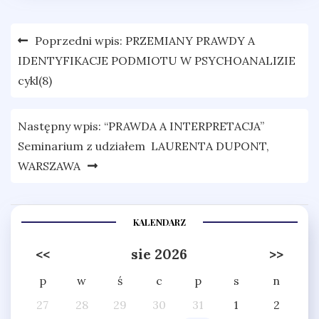
Nawigacja
Poprzedni wpis:
PRZEMIANY PRAWDY A
wpisu
IDENTYFIKACJE PODMIOTU W PSYCHOANALIZIE
cykl(8)
Następny wpis:
“PRAWDA A INTERPRETACJA”
Seminarium z udziałem LAURENTA DUPONT,
WARSZAWA
KALENDARZ
<<
sie 2026
>>
p
w
ś
c
p
s
n
27
28
29
30
31
1
2