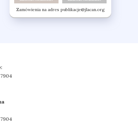
Zamówienia na adres
publikacje@jlacan.org
:
 7904
ma
 7904