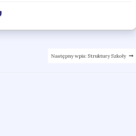
l
mail
Pocket
Następny wpis:
Struktury Szkoły