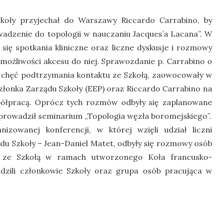
koły przyjechał do Warszawy Riccardo Carrabino, by
dzenie do topologii w nauczaniu Jacques’a Lacana”. W
się spotkania kliniczne oraz liczne dyskusje i rozmowy
możliwości akcesu do niej. Sprawozdanie p. Carrabino o
y chęć podtrzymania kontaktu ze Szkołą, zaowocowały w
łonka Zarządu Szkoły (EEP) oraz Riccardo Carrabino na
łpracą. Oprócz tych rozmów odbyły się zaplanowane
oprowadził seminarium „Topologia węzła boromejskiego”.
izowanej konferencji, w której wzięli udział liczni
du Szkoły – Jean-Daniel Matet, odbyły się rozmowy osób
y ze Szkołą w ramach utworzonego Koła francusko-
dzili członkowie Szkoły oraz grupa osób pracująca w