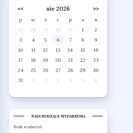
<<
sie 2026
>>
p
w
ś
c
p
s
n
27
28
29
30
31
1
2
3
4
5
6
7
8
9
10
11
12
13
14
15
16
17
18
19
20
21
22
23
24
25
26
27
28
29
30
31
1
2
3
4
5
6
NADCHODZĄCE WYDARZENIA
Brak wydarzeń